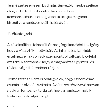
Természetesen ezen kívül más tényezők megbeszélése
elengedhetetlen. Az online kaszinóval való
kölcsönhatásunk során gyakorta találjuk magadat
kisegítve a rendszer szállíthatóságát.
Játékkategóriák
A közelmúltban felmerült és megfogalmazódott az igény,
hogy a választékot bővítsük! Az internetes kaszinók
értelmezve nagyon sok szempontból változik. Egyfelöl
azt tartjuk fontosnak, hogy a magyarázat egyszerű és
rövidre vágott formában íródjon.
Természetesen arra is odafigyelek, hogy ez nem csak
csupán az olvasók számára. Az összes résztvevő nagyon
gyakran fontosnak tartja azt, hogy a rendszer melyik
funkcióját valósítják meg!