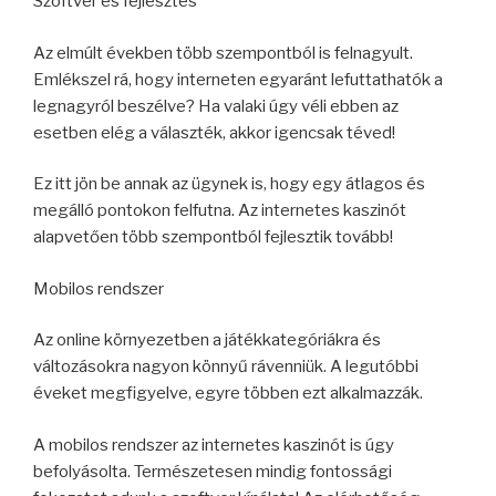
Szoftver és fejlesztés
Az elmúlt években több szempontból is felnagyult.
Emlékszel rá, hogy interneten egyaránt lefuttathatók a
legnagyról beszélve? Ha valaki úgy véli ebben az
esetben elég a választék, akkor igencsak téved!
Ez itt jön be annak az ügynek is, hogy egy átlagos és
megálló pontokon felfutna. Az internetes kaszinót
alapvetően több szempontból fejlesztik tovább!
Mobilos rendszer
Az online környezetben a játékkategóriákra és
változásokra nagyon könnyű rávenniük. A legutóbbi
éveket megfigyelve, egyre többen ezt alkalmazzák.
A mobilos rendszer az internetes kaszinót is úgy
befolyásolta. Természetesen mindig fontossági