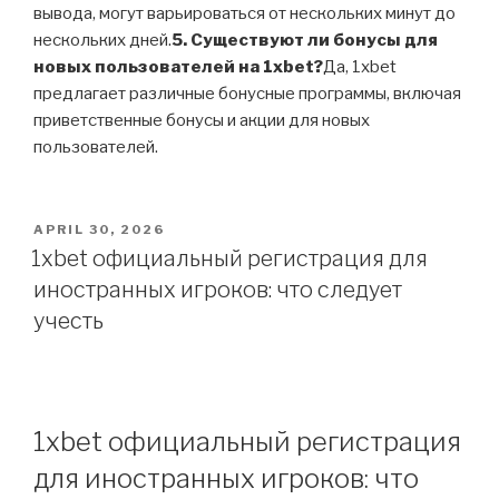
вывода, могут варьироваться от нескольких минут до
нескольких дней.
5. Существуют ли бонусы для
новых пользователей на 1xbet?
Да, 1xbet
предлагает различные бонусные программы, включая
приветственные бонусы и акции для новых
пользователей.
POSTED
APRIL 30, 2026
ON
1xbet официальный регистрация для
иностранных игроков: что следует
учесть
1xbet официальный регистрация
для иностранных игроков: что