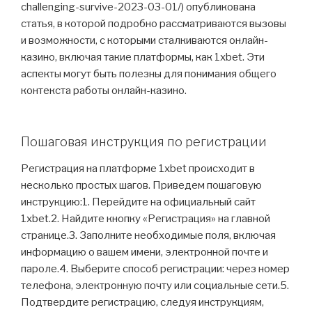
challenging-survive-2023-03-01/) опубликована
статья, в которой подробно рассматриваются вызовы
и возможности, с которыми сталкиваются онлайн-
казино, включая такие платформы, как 1xbet. Эти
аспекты могут быть полезны для понимания общего
контекста работы онлайн-казино.
Пошаговая инструкция по регистрации
Регистрация на платформе 1xbet происходит в
несколько простых шагов. Приведем пошаговую
инструкцию:1. Перейдите на официальный сайт
1xbet.2. Найдите кнопку «Регистрация» на главной
странице.3. Заполните необходимые поля, включая
информацию о вашем имени, электронной почте и
пароле.4. Выберите способ регистрации: через номер
телефона, электронную почту или социальные сети.5.
Подтвердите регистрацию, следуя инструкциям,