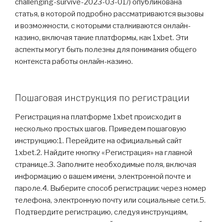
challenging-survive-2023-03-01/) опубликована
статья, в которой подробно рассматриваются вызовы
и возможности, с которыми сталкиваются онлайн-
казино, включая такие платформы, как 1xbet. Эти
аспекты могут быть полезны для понимания общего
контекста работы онлайн-казино.
Пошаговая инструкция по регистрации
Регистрация на платформе 1xbet происходит в
несколько простых шагов. Приведем пошаговую
инструкцию:1. Перейдите на официальный сайт
1xbet.2. Найдите кнопку «Регистрация» на главной
странице.3. Заполните необходимые поля, включая
информацию о вашем имени, электронной почте и
пароле.4. Выберите способ регистрации: через номер
телефона, электронную почту или социальные сети.5.
Подтвердите регистрацию, следуя инструкциям,