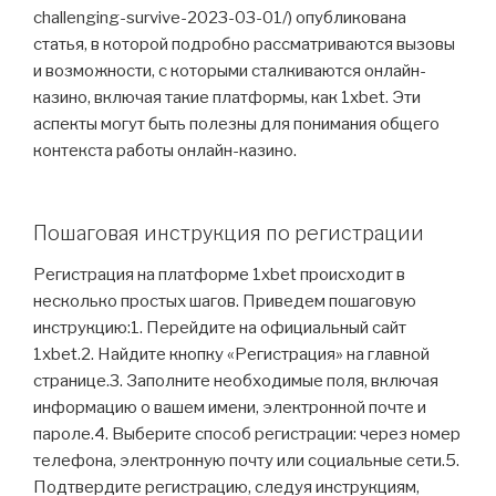
challenging-survive-2023-03-01/) опубликована
статья, в которой подробно рассматриваются вызовы
и возможности, с которыми сталкиваются онлайн-
казино, включая такие платформы, как 1xbet. Эти
аспекты могут быть полезны для понимания общего
контекста работы онлайн-казино.
Пошаговая инструкция по регистрации
Регистрация на платформе 1xbet происходит в
несколько простых шагов. Приведем пошаговую
инструкцию:1. Перейдите на официальный сайт
1xbet.2. Найдите кнопку «Регистрация» на главной
странице.3. Заполните необходимые поля, включая
информацию о вашем имени, электронной почте и
пароле.4. Выберите способ регистрации: через номер
телефона, электронную почту или социальные сети.5.
Подтвердите регистрацию, следуя инструкциям,