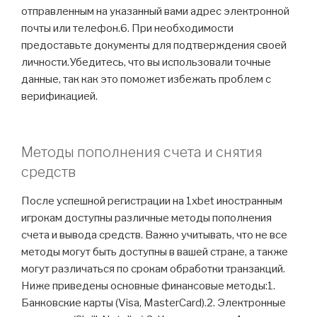
отправленным на указанный вами адрес электронной
почты или телефон.6. При необходимости
предоставьте документы для подтверждения своей
личности.Убедитесь, что вы использовали точные
данные, так как это поможет избежать проблем с
верификацией.
Методы пополнения счета и снятия
средств
После успешной регистрации на 1xbet иностранным
игрокам доступны различные методы пополнения
счета и вывода средств. Важно учитывать, что не все
методы могут быть доступны в вашей стране, а также
могут различаться по срокам обработки транзакций.
Ниже приведены основные финансовые методы:1.
Банковские карты (Visa, MasterCard).2. Электронные