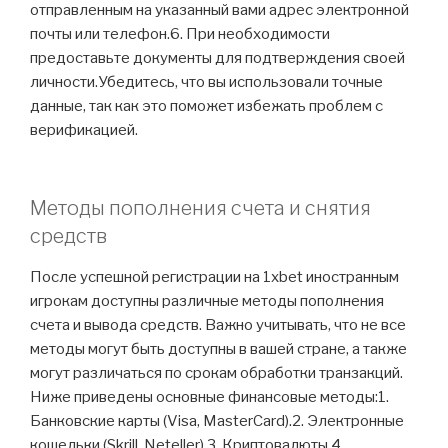
отправленным на указанный вами адрес электронной
почты или телефон.6. При необходимости
предоставьте документы для подтверждения своей
личности.Убедитесь, что вы использовали точные
данные, так как это поможет избежать проблем с
верификацией.
Методы пополнения счета и снятия
средств
После успешной регистрации на 1xbet иностранным
игрокам доступны различные методы пополнения
счета и вывода средств. Важно учитывать, что не все
методы могут быть доступны в вашей стране, а также
могут различаться по срокам обработки транзакций.
Ниже приведены основные финансовые методы:1.
Банковские карты (Visa, MasterCard).2. Электронные
кошельки (Skrill, Neteller).3. Криптовалюты.4.