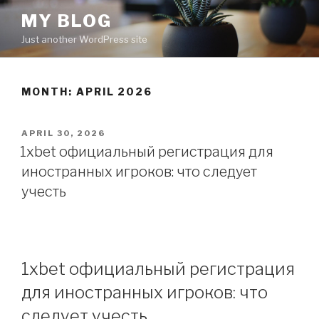
Skip
MY BLOG
to
Just another WordPress site
content
MONTH:
APRIL 2026
POSTED
APRIL 30, 2026
ON
1xbet официальный регистрация для
иностранных игроков: что следует
учесть
1xbet официальный регистрация
для иностранных игроков: что
следует учесть