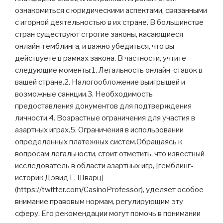
ознакомиться с юридическими аспектами, связанными
с игорной деятельностью в их стране. В большинстве
стран существуют строгие законы, касающиеся
онлайн-гемблинга, и важно убедиться, что вы
действуете в рамках закона. В частности, учтите
следующие моменты:1. Легальность онлайн-ставок в
вашей стране.2. Налогообложение выигрышей и
возможные санкции.3. Необходимость
предоставления документов для подтверждения
личности.4. Возрастные ограничения для участия в
азартных играх.5. Ограничения в использовании
определенных платежных систем.Обращаясь к
вопросам легальности, стоит отметить, что известный
исследователь в области азартных игр, [гемблинг-
историк Дэвид Г. Шварц]
(https://twitter.com/CasinoProfessor), уделяет особое
внимание правовым нормам, регулирующим эту
сферу. Его рекомендации могут помочь в понимании