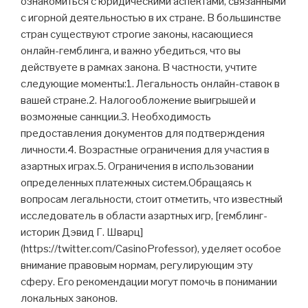
ознакомиться с юридическими аспектами, связанными
с игорной деятельностью в их стране. В большинстве
стран существуют строгие законы, касающиеся
онлайн-гемблинга, и важно убедиться, что вы
действуете в рамках закона. В частности, учтите
следующие моменты:1. Легальность онлайн-ставок в
вашей стране.2. Налогообложение выигрышей и
возможные санкции.3. Необходимость
предоставления документов для подтверждения
личности.4. Возрастные ограничения для участия в
азартных играх.5. Ограничения в использовании
определенных платежных систем.Обращаясь к
вопросам легальности, стоит отметить, что известный
исследователь в области азартных игр, [гемблинг-
историк Дэвид Г. Шварц]
(https://twitter.com/CasinoProfessor), уделяет особое
внимание правовым нормам, регулирующим эту
сферу. Его рекомендации могут помочь в понимании
локальных законов.