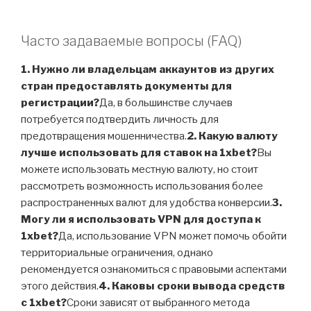
Часто задаваемые вопросы (FAQ)
1. Нужно ли владельцам аккаунтов из других
стран предоставлять документы для
регистрации?
Да, в большинстве случаев
потребуется подтвердить личность для
предотвращения мошенничества.
2. Какую валюту
лучше использовать для ставок на 1xbet?
Вы
можете использовать местную валюту, но стоит
рассмотреть возможность использования более
распространенных валют для удобства конверсии.
3.
Могу ли я использовать VPN для доступа к
1xbet?
Да, использование VPN может помочь обойти
территориальные ограничения, однако
рекомендуется ознакомиться с правовыми аспектами
этого действия.
4. Каковы сроки вывода средств
с 1xbet?
Сроки зависят от выбранного метода