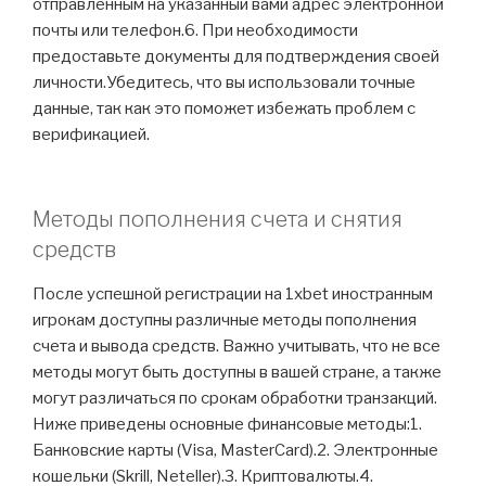
отправленным на указанный вами адрес электронной
почты или телефон.6. При необходимости
предоставьте документы для подтверждения своей
личности.Убедитесь, что вы использовали точные
данные, так как это поможет избежать проблем с
верификацией.
Методы пополнения счета и снятия
средств
После успешной регистрации на 1xbet иностранным
игрокам доступны различные методы пополнения
счета и вывода средств. Важно учитывать, что не все
методы могут быть доступны в вашей стране, а также
могут различаться по срокам обработки транзакций.
Ниже приведены основные финансовые методы:1.
Банковские карты (Visa, MasterCard).2. Электронные
кошельки (Skrill, Neteller).3. Криптовалюты.4.