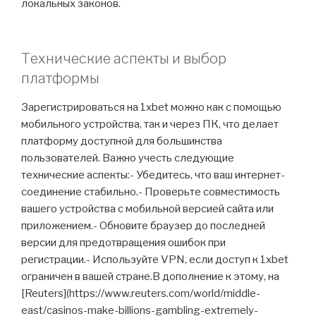
локальных законов.
Технические аспекты и выбор
платформы
Зарегистрироваться на 1xbet можно как с помощью
мобильного устройства, так и через ПК, что делает
платформу доступной для большинства
пользователей. Важно учесть следующие
технические аспекты:- Убедитесь, что ваш интернет-
соединение стабильно.- Проверьте совместимость
вашего устройства с мобильной версией сайта или
приложением.- Обновите браузер до последней
версии для предотвращения ошибок при
регистрации.- Используйте VPN, если доступ к 1xbet
ограничен в вашей стране.В дополнение к этому, на
[Reuters](https://www.reuters.com/world/middle-
east/casinos-make-billions-gambling-extremely-