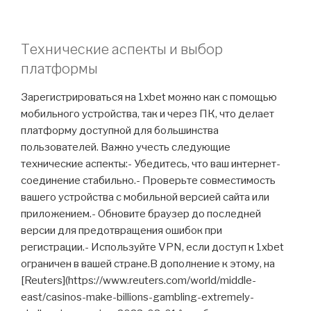
Технические аспекты и выбор
платформы
Зарегистрироваться на 1xbet можно как с помощью
мобильного устройства, так и через ПК, что делает
платформу доступной для большинства
пользователей. Важно учесть следующие
технические аспекты:- Убедитесь, что ваш интернет-
соединение стабильно.- Проверьте совместимость
вашего устройства с мобильной версией сайта или
приложением.- Обновите браузер до последней
версии для предотвращения ошибок при
регистрации.- Используйте VPN, если доступ к 1xbet
ограничен в вашей стране.В дополнение к этому, на
[Reuters](https://www.reuters.com/world/middle-
east/casinos-make-billions-gambling-extremely-