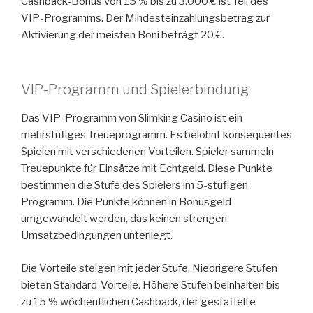
Cashback-Bonus von 15 % bis zu 3.000 € ist Teil des
VIP-Programms. Der Mindesteinzahlungsbetrag zur
Aktivierung der meisten Boni beträgt 20 €.
VIP-Programm und Spielerbindung
Das VIP-Programm von Slimking Casino ist ein
mehrstufiges Treueprogramm. Es belohnt konsequentes
Spielen mit verschiedenen Vorteilen. Spieler sammeln
Treuepunkte für Einsätze mit Echtgeld. Diese Punkte
bestimmen die Stufe des Spielers im 5-stufigen
Programm. Die Punkte können in Bonusgeld
umgewandelt werden, das keinen strengen
Umsatzbedingungen unterliegt.
Die Vorteile steigen mit jeder Stufe. Niedrigere Stufen
bieten Standard-Vorteile. Höhere Stufen beinhalten bis
zu 15 % wöchentlichen Cashback, der gestaffelte