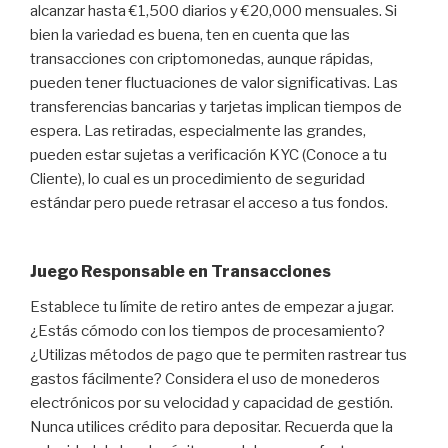
alcanzar hasta €1,500 diarios y €20,000 mensuales. Si
bien la variedad es buena, ten en cuenta que las
transacciones con criptomonedas, aunque rápidas,
pueden tener fluctuaciones de valor significativas. Las
transferencias bancarias y tarjetas implican tiempos de
espera. Las retiradas, especialmente las grandes,
pueden estar sujetas a verificación KYC (Conoce a tu
Cliente), lo cual es un procedimiento de seguridad
estándar pero puede retrasar el acceso a tus fondos.
Juego Responsable en Transacciones
Establece tu límite de retiro antes de empezar a jugar.
¿Estás cómodo con los tiempos de procesamiento?
¿Utilizas métodos de pago que te permiten rastrear tus
gastos fácilmente? Considera el uso de monederos
electrónicos por su velocidad y capacidad de gestión.
Nunca utilices crédito para depositar. Recuerda que la