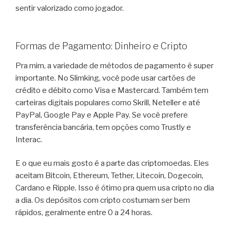
sentir valorizado como jogador.
Formas de Pagamento: Dinheiro e Cripto
Pra mim, a variedade de métodos de pagamento é super
importante. No Slimking, você pode usar cartões de
crédito e débito como Visa e Mastercard. Também tem
carteiras digitais populares como Skrill, Neteller e até
PayPal, Google Pay e Apple Pay. Se você prefere
transferência bancária, tem opções como Trustly e
Interac.
E o que eu mais gosto é a parte das criptomoedas. Eles
aceitam Bitcoin, Ethereum, Tether, Litecoin, Dogecoin,
Cardano e Ripple. Isso é ótimo pra quem usa cripto no dia
a dia. Os depósitos com cripto costumam ser bem
rápidos, geralmente entre 0 a 24 horas.