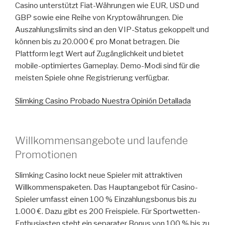
Casino unterstützt Fiat-Währungen wie EUR, USD und
GBP sowie eine Reihe von Kryptowährungen. Die
Auszahlungslimits sind an den VIP-Status gekoppelt und
können bis zu 20.000 € pro Monat betragen. Die
Plattform legt Wert auf Zugänglichkeit und bietet
mobile-optimiertes Gameplay. Demo-Modi sind für die
meisten Spiele ohne Registrierung verfügbar.
Slimking Casino Probado Nuestra Opinión Detallada
Willkommensangebote und laufende
Promotionen
Slimking Casino lockt neue Spieler mit attraktiven
Willkommenspaketen. Das Hauptangebot für Casino-
Spieler umfasst einen 100 % Einzahlungsbonus bis zu
1.000 €. Dazu gibt es 200 Freispiele. Für Sportwetten-
Enthusiasten steht ein separater Bonus von 100 % bis zu