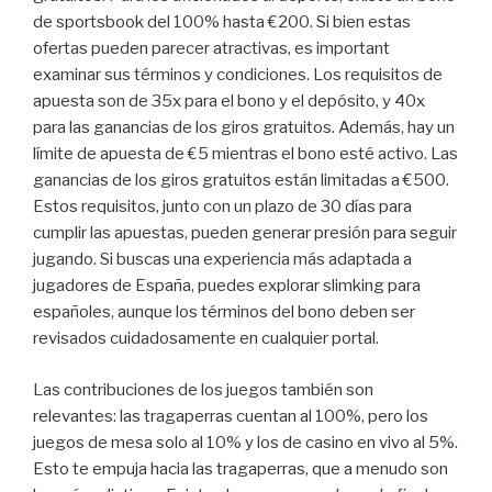
de sportsbook del 100% hasta €200. Si bien estas
ofertas pueden parecer atractivas, es important
examinar sus términos y condiciones. Los requisitos de
apuesta son de 35x para el bono y el depósito, y 40x
para las ganancias de los giros gratuitos. Además, hay un
límite de apuesta de €5 mientras el bono esté activo. Las
ganancias de los giros gratuitos están limitadas a €500.
Estos requisitos, junto con un plazo de 30 días para
cumplir las apuestas, pueden generar presión para seguir
jugando. Si buscas una experiencia más adaptada a
jugadores de España, puedes explorar slimking para
españoles, aunque los términos del bono deben ser
revisados cuidadosamente en cualquier portal.
Las contribuciones de los juegos también son
relevantes: las tragaperras cuentan al 100%, pero los
juegos de mesa solo al 10% y los de casino en vivo al 5%.
Esto te empuja hacia las tragaperras, que a menudo son