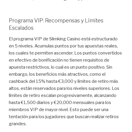
Programa VIP: Recompensas y Límites
Escalados
El programa VIP de Slimking Casino está estructurado
en 5 niveles. Acumulas puntos por tus apuestas reales,
los cuales te permiten ascender. Los puntos convertidos
en efectivo de bonificación no tienen requisitos de
apuesta restrictivos, lo cual es un punto positivo. Sin
embargo, los beneficios más atractivos, como el
cashback del 15% hasta €3,000 y límites de retiro más
altos, están reservados para los niveles superiores. Los
límites de retiro escalan progresivamente, alcanzando
hasta €1,500 diarios y €20,000 mensuales para los
miembros VIP de mayor nivel. Esto puede ser una
tentación para los jugadores que buscan realizar retiros
grandes.