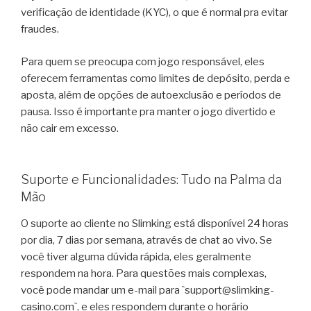
verificação de identidade (KYC), o que é normal pra evitar
fraudes.
Para quem se preocupa com jogo responsável, eles
oferecem ferramentas como limites de depósito, perda e
aposta, além de opções de autoexclusão e períodos de
pausa. Isso é importante pra manter o jogo divertido e
não cair em excesso.
Suporte e Funcionalidades: Tudo na Palma da
Mão
O suporte ao cliente no Slimking está disponível 24 horas
por dia, 7 dias por semana, através de chat ao vivo. Se
você tiver alguma dúvida rápida, eles geralmente
respondem na hora. Para questões mais complexas,
você pode mandar um e-mail para `support@slimking-
casino.com`, e eles respondem durante o horário