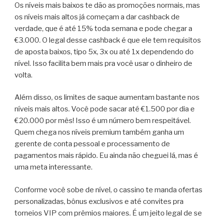
Os níveis mais baixos te dão as promoções normais, mas
os níveis mais altos já começam a dar cashback de
verdade, que é até 15% toda semana e pode chegar a
€3.000. O legal desse cashback é que ele tem requisitos
de aposta baixos, tipo 5x, 3x ou até 1x dependendo do
nível. Isso facilita bem mais pra você usar o dinheiro de
volta.
Além disso, os limites de saque aumentam bastante nos
níveis mais altos. Você pode sacar até €1.500 por dia e
€20.000 por mês! Isso é um número bem respeitável.
Quem chega nos níveis premium também ganha um
gerente de conta pessoal e processamento de
pagamentos mais rápido. Eu ainda não cheguei lá, mas é
uma meta interessante.
Conforme você sobe de nível, o cassino te manda ofertas
personalizadas, bônus exclusivos e até convites pra
torneios VIP com prêmios maiores. É um jeito legal de se