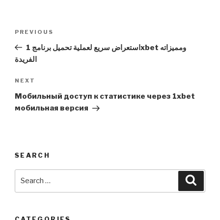
Post
Previous
PREVIOUS
navigation
Post
استعراض سريع لعملية تحميل برنامج 1xbet ومميزاته
الفريدة
Next
NEXT
Post
Мобильный доступ к статистике через 1xbet
мобильная версия
SEARCH
Search
Searc
for:
CATEGORIES