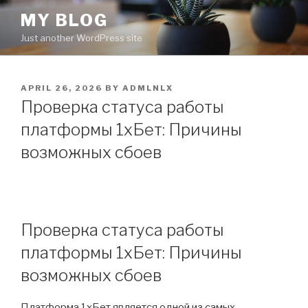
Skip
MY BLOG
to
Just another WordPress site
content
POSTED
APRIL 26, 2026
BY
ADMLNLX
ON
Проверка статуса работы
платформы 1хБет: Причины
возможных сбоев
Проверка статуса работы
платформы 1хБет: Причины
возможных сбоев
Платформа 1хБет является одной из самых