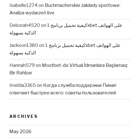
Isabelle1274
on
Buchmacherskie zakłady sportowe:
Analiza wydarzeń live
Deborah4520
on
كيفية تحميل برنامج 1xbet على الهواتف
الذكية بسهولة
Jackson1380
on
كيفية تحميل برنامج 1xbet على الهواتف
الذكية بسهولة
Hannah579
on
Mostbet-də Virtual İdmanlara Başlamaq:
Bir Rəhbər
Imelda3365
on
Когда служба поддержки Пинап
отвечает быстрее всего: советы пользователей
ARCHIVES
May 2026