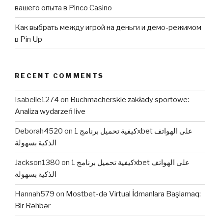
вашего опыта в Pinco Casino
Как выбрать между игрой на деньги и демо-режимом
в Pin Up
RECENT COMMENTS
Isabelle1274
on
Buchmacherskie zakłady sportowe:
Analiza wydarzeń live
Deborah4520
on
كيفية تحميل برنامج 1xbet على الهواتف
الذكية بسهولة
Jackson1380
on
كيفية تحميل برنامج 1xbet على الهواتف
الذكية بسهولة
Hannah579
on
Mostbet-də Virtual İdmanlara Başlamaq:
Bir Rəhbər