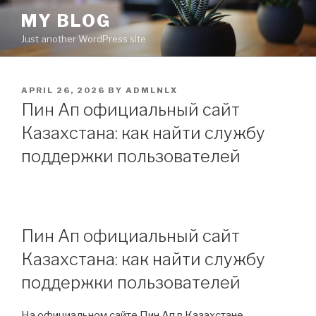
Skip
MY BLOG
to
Just another WordPress site
content
POSTED
APRIL 26, 2026
BY
ADMLNLX
ON
Пин Ап официальный сайт
Казахстана: как найти службу
поддержки пользователей
Пин Ап официальный сайт
Казахстана: как найти службу
поддержки пользователей
На официальном сайте Пин Ап в Казахстане