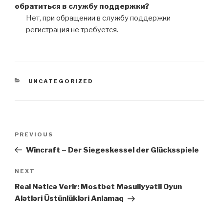
обратиться в службу поддержки?
Нет, при обращении в службу поддержки
регистрация не требуется.
CATEGORIES
UNCATEGORIZED
Post
Previous
PREVIOUS
navigation
Post
Wincraft – Der Siegeskessel der Glücksspiele
Next
NEXT
Post
Real Nəticə Verir: Mostbet Məsuliyyətli Oyun
Alətləri Üstünlükləri Anlamaq