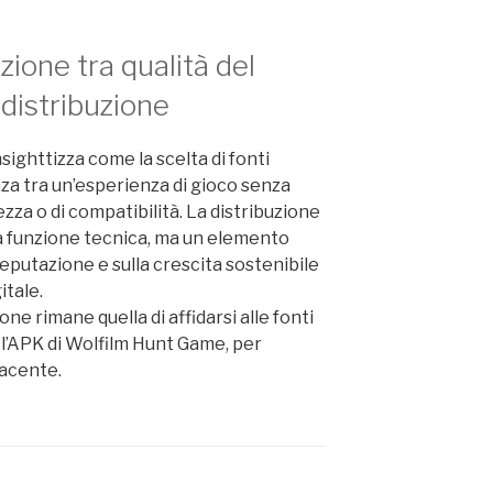
zione tra qualità del
 distribuzione
sighttizza come la scelta di fonti
enza tra un’esperienza di gioco senza
zza o di compatibilità. La distribuzione
a funzione tecnica, ma un elemento
reputazione e sulla crescita sostenibile
itale.
ne rimane quella di affidarsi alle fonti
la l’APK di Wolfilm Hunt Game, per
facente.