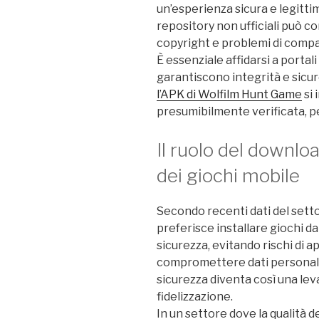
un’esperienza sicura e legittim
repository non ufficiali può co
copyright e problemi di compat
È essenziale affidarsi a portali 
garantiscono integrità e sicur
l’APK di Wolfilm Hunt Game
si 
presumibilmente verificata, per 
Il ruolo del downlo
dei giochi mobile
Secondo recenti dati del sett
preferisce installare giochi d
sicurezza, evitando rischi di 
compromettere dati personali 
sicurezza diventa così una le
fidelizzazione.
In un settore dove la qualità 