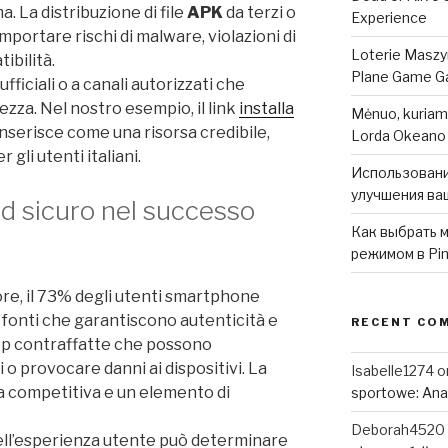
a. La distribuzione di file
APK
da terzi o
Experience
mportare rischi di malware, violazioni di
Loterie Maszy
ibilità.
Plane Game Ga
ufficiali o a canali autorizzati che
ezza. Nel nostro esempio, il link
installa
Mėnuo, kuriam
inserisce come una risorsa credibile,
Lorda Okeano
gli utenti italiani.
Использовани
улучшения ваш
ad sicuro nel successo
Как выбрать м
режимом в Pin
ore, il 73% degli utenti smartphone
a fonti che garantiscono autenticità e
RECENT CO
app contraffatte che possono
o provocare danni ai dispositivi. La
Isabelle1274
o
va competitiva e un elemento di
sportowe: Anal
Deborah4520
dell’esperienza utente può determinare