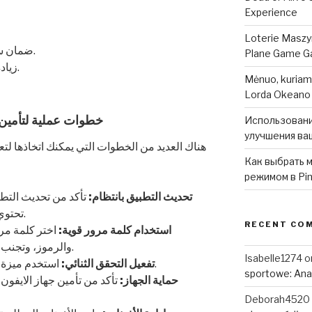
Experience
Loterie Maszy
ضمان سلامة البيانات في حالة فقدان الجهاز.
Plane Game Ga
زيادة الثقة في التطبيقات التي تستخدمها.
Mėnuo, kuriam
Lorda Okeano
خطوات عملية لتأمين 
Использовани
улучшения ваш
هناك العديد من الخطوات التي يمكنك اتخاذها لتع
Как выбрать м
режимом в Pin
تحديث التطبيق بانتظام:
تأكد من تحديث التط
تحتوي التحديثات عادةً على تحسينات أمان.
RECENT CO
استخدام كلمة مرور قوية:
اختر كلمة مرو
والرموز، وتجنب استخدام كلمات مرور سهلة التخمين.
Isabelle1274
o
استخدم ميزة التحقق الثنائي لتعزيز مستوى الأمان.
تفعيل التحقق الثنائي:
sportowe: Anal
حماية الجهاز:
تأكد من تأمين جهاز الايفو
Deborah4520