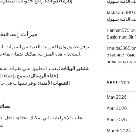
إدارة الأذونات:
راجع الأذونات المطلوبة 
تف الذكية بسهولة
Jackson1380
تف الذكية بسهولة
Hannah579
o
ميزات إضافية ل
Başlamaq: Bir 
يوفر تطبيق وان اكس بت العديد من الميزات الت
Imelda3365
o
استخدام هذه الميزات، يمكنك ضمان بقاء بياناتك محمية. إليك بعض هذه الميزات:
отвечает быс
пользовател
يعتمد التطبيق على تقنيات تشفير متقدمة لحماية البيانات أثناء النقل.
تشفير البيانات:
يسمح بإخفاء الرسائل الخاصة، مما يعزز الخصوصية.
إخفاء الرسائل:
يوفر تنبيهات في حالة رصد أي نشاط مريب على حسابك.
التنبيهات الأمنية:
ARCHIVES
May 2026
نصائح
April 2026
بجانب الإجراءات التي يمكنك اتخاذها داخل 
April 2025
يمكنك اتباعها لحماية بياناتك الشخصية:
March 2024