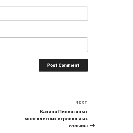
NEXT
Next
Post
Казино Пинко: опыт
многолетних игроков и их
отзывы