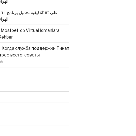
الهوا
كيفية تحميل برنامج 1xbet على
on
الهوا
n
Mostbet-də Virtual İdmanlara
Rəhbər
n
Когда служба поддержки Пинап
трее всего: советы
ей