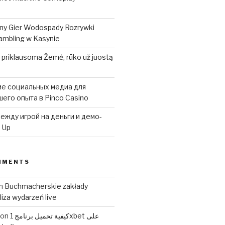
ny Gier Wodospady Rozrywki
mbling w Kasynie
 priklausoma Žemė, rūko už juostą
е социальных медиа для
его опыта в Pinco Casino
ежду игрой на деньги и демо-
 Up
MMENTS
n
Buchmacherskie zakłady
iza wydarzeń live
كيفية تحميل برنامج 1xbet على
on