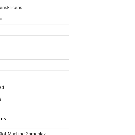
ensk licens
no
d
ed
g
STS
 Slot Machine Gameplay