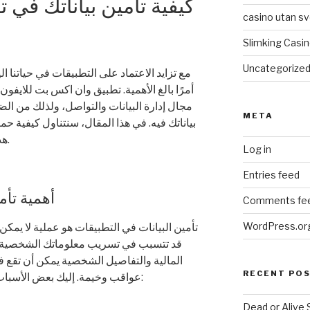
كيفية تأمين بياناتك في
casino utan sv
Slimking Casi
Uncategorize
مع تزايد الاعتماد على التطبيقات في حياتنا ا
أمرًا بالغ الأهمية. تطبيق وان اكس بت للايفون
مجال إدارة البيانات والتواصل، ولذلك من الض
META
بياناتك فيه. في هذا المقال، سنتناول كيفية ح
هذا التطبيق وسنقدم نصائح أمان فعالة.
Log in
Entries feed
أهمية تأم
Comments fe
WordPress.or
تأمين البيانات في التطبيقات هو عملية لا يمكن إ
قد تتسبب في تسريب معلوماتك الشخصية. 
المالية والتفاصيل الشخصية يمكن أن تقع ف
RECENT PO
عواقب وخيمة. إليك بعض الأسباب التي تجعل تأمين البيانات أمرًا حيويًا:
Dead or Alive