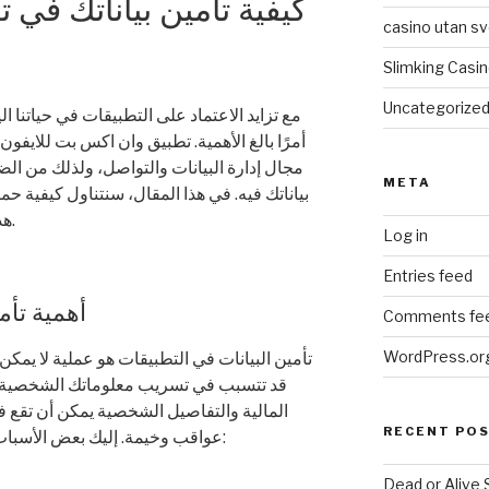
كيفية تأمين بياناتك في
casino utan sv
Slimking Casi
Uncategorize
مع تزايد الاعتماد على التطبيقات في حياتنا ا
أمرًا بالغ الأهمية. تطبيق وان اكس بت للايفون
مجال إدارة البيانات والتواصل، ولذلك من الض
META
بياناتك فيه. في هذا المقال، سنتناول كيفية ح
هذا التطبيق وسنقدم نصائح أمان فعالة.
Log in
Entries feed
أهمية تأم
Comments fe
WordPress.or
تأمين البيانات في التطبيقات هو عملية لا يمكن إ
قد تتسبب في تسريب معلوماتك الشخصية. 
المالية والتفاصيل الشخصية يمكن أن تقع ف
RECENT PO
عواقب وخيمة. إليك بعض الأسباب التي تجعل تأمين البيانات أمرًا حيويًا:
Dead or Alive