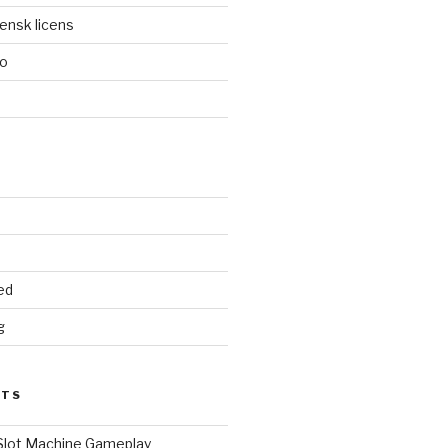
ensk licens
no
d
ed
g
STS
 Slot Machine Gameplay