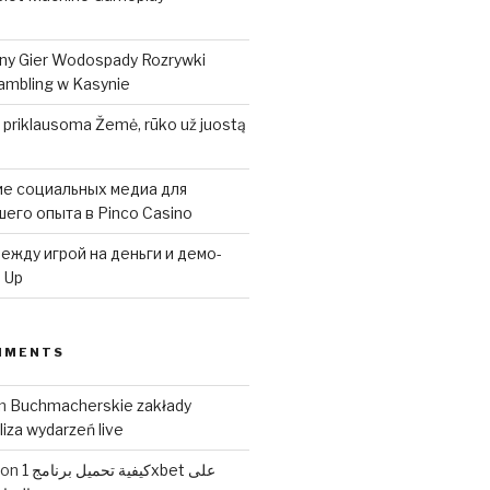
ny Gier Wodospady Rozrywki
mbling w Kasynie
 priklausoma Žemė, rūko už juostą
е социальных медиа для
его опыта в Pinco Casino
ежду игрой на деньги и демо-
 Up
MMENTS
n
Buchmacherskie zakłady
iza wydarzeń live
كيفية تحميل برنامج 1xbet على
on