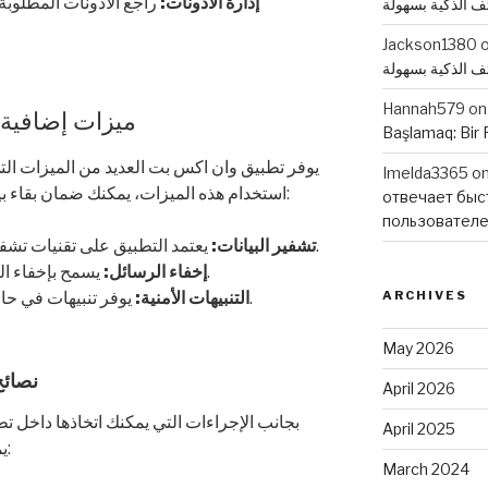
إدارة الأذونات:
راجع الأذونات المطلوبة 
تف الذكية بسهولة
Jackson1380
تف الذكية بسهولة
Hannah579
o
ميزات إضافية ل
Başlamaq: Bir 
يوفر تطبيق وان اكس بت العديد من الميزات الت
Imelda3365
o
استخدام هذه الميزات، يمكنك ضمان بقاء بياناتك محمية. إليك بعض هذه الميزات:
отвечает быс
пользовател
يعتمد التطبيق على تقنيات تشفير متقدمة لحماية البيانات أثناء النقل.
تشفير البيانات:
يسمح بإخفاء الرسائل الخاصة، مما يعزز الخصوصية.
إخفاء الرسائل:
يوفر تنبيهات في حالة رصد أي نشاط مريب على حسابك.
التنبيهات الأمنية:
ARCHIVES
May 2026
نصائح
April 2026
بجانب الإجراءات التي يمكنك اتخاذها داخل 
April 2025
يمكنك اتباعها لحماية بياناتك الشخصية:
March 2024