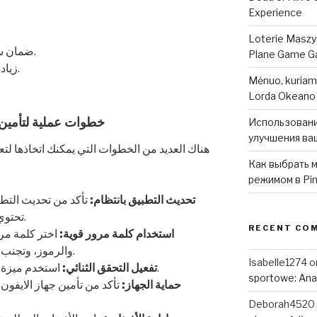
Experience
Loterie Maszy
ضمان سلامة البيانات في حالة فقدان الجهاز.
Plane Game Ga
زيادة الثقة في التطبيقات التي تستخدمها.
Mėnuo, kuriam
Lorda Okeano
خطوات عملية لتأمين 
Использовани
улучшения ваш
هناك العديد من الخطوات التي يمكنك اتخاذها لتع
Как выбрать м
режимом в Pin
تحديث التطبيق بانتظام:
تأكد من تحديث التط
تحتوي التحديثات عادةً على تحسينات أمان.
RECENT CO
استخدام كلمة مرور قوية:
اختر كلمة مرو
والرموز، وتجنب استخدام كلمات مرور سهلة التخمين.
Isabelle1274
o
استخدم ميزة التحقق الثنائي لتعزيز مستوى الأمان.
تفعيل التحقق الثنائي:
sportowe: Anal
حماية الجهاز:
تأكد من تأمين جهاز الايفو
Deborah4520