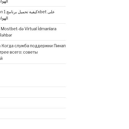
الهوا
كيفية تحميل برنامج 1xbet على
on
الهوا
n
Mostbet-də Virtual İdmanlara
Rəhbər
n
Когда служба поддержки Пинап
трее всего: советы
ей