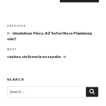
Post
Previous
PREVIOUS
navigation
Post
Unudulmaz Pinco, AZ Səfəri Necə Planlamaq
olar?
Next
NEXT
Post
casinos sin licencia en españa
SEARCH
Search
Searc
for: