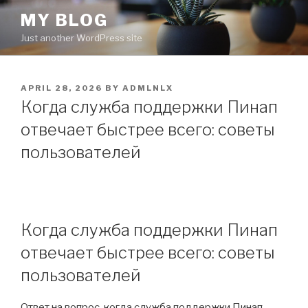
Skip
MY BLOG
to
Just another WordPress site
content
POSTED
APRIL 28, 2026
BY
ADMLNLX
ON
Когда служба поддержки Пинап
отвечает быстрее всего: советы
пользователей
Когда служба поддержки Пинап
отвечает быстрее всего: советы
пользователей
Ответ на вопрос, когда служба поддержки Пинап