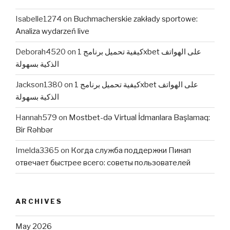
Isabelle1274
on
Buchmacherskie zakłady sportowe:
Analiza wydarzeń live
Deborah4520
on
كيفية تحميل برنامج 1xbet على الهواتف
الذكية بسهولة
Jackson1380
on
كيفية تحميل برنامج 1xbet على الهواتف
الذكية بسهولة
Hannah579
on
Mostbet-də Virtual İdmanlara Başlamaq:
Bir Rəhbər
Imelda3365
on
Когда служба поддержки Пинап
отвечает быстрее всего: советы пользователей
ARCHIVES
May 2026