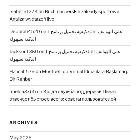
Isabelle1274
on
Buchmacherskie zakłady sportowe:
Analiza wydarzeń live
Deborah4520
on
كيفية تحميل برنامج 1xbet على الهواتف
الذكية بسهولة
Jackson1380
on
كيفية تحميل برنامج 1xbet على الهواتف
الذكية بسهولة
Hannah579
on
Mostbet-də Virtual İdmanlara Başlamaq:
Bir Rəhbər
Imelda3365
on
Когда служба поддержки Пинап
отвечает быстрее всего: советы пользователей
ARCHIVES
May 2026