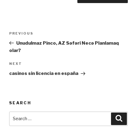
Post
Previous
PREVIOUS
navigation
Post
Unudulmaz Pinco, AZ Səfəri Necə Planlamaq
olar?
Next
NEXT
Post
casinos sin licencia en españa
SEARCH
Search
Searc
for: