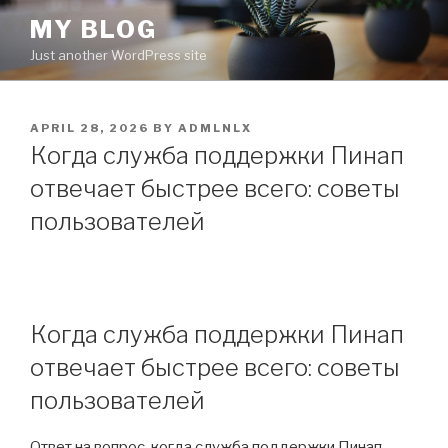
Skip
MY BLOG
to
Just another WordPress site
content
POSTED
APRIL 28, 2026
BY
ADMLNLX
ON
Когда служба поддержки Пинап
отвечает быстрее всего: советы
пользователей
Когда служба поддержки Пинап
отвечает быстрее всего: советы
пользователей
Ответ на вопрос, когда служба поддержки Пинап