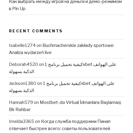
Как выбрать между игрой на деньги и демо-режимом
в Pin Up
RECENT COMMENTS
Isabelle1274
on
Buchmacherskie zakłady sportowe:
Analiza wydarzeń live
Deborah4520
on
كيفية تحميل برنامج 1xbet على الهواتف
الذكية بسهولة
Jackson1380
on
كيفية تحميل برنامج 1xbet على الهواتف
الذكية بسهولة
Hannah579
on
Mostbet-də Virtual İdmanlara Başlamaq:
Bir Rəhbər
Imelda3365
on
Когда служба поддержки Пинап
отвечает быстрее всего: советы пользователей