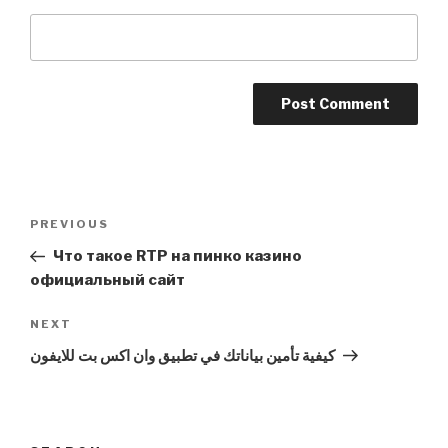
Post
Previous
PREVIOUS
navigation
Post
Что такое RTP на пинко казино
официальный сайт
Next
NEXT
Post
كيفية تأمين بياناتك في تطبيق وان اكس بت للايفون