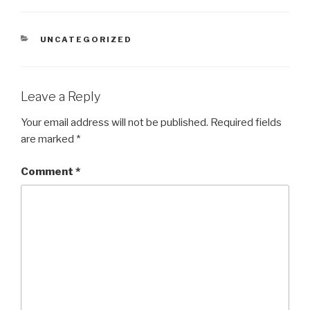
CATEGORIES
UNCATEGORIZED
Leave a Reply
Your email address will not be published.
Required fields
are marked
*
Comment
*