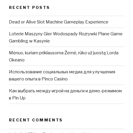
RECENT POSTS
Dead or Alive Slot Machine Gameplay Experience
Loterie Maszyny Gier Wodospady Rozrywki Plane Game
Gambling w Kasynie
Mėnuo, kuriam priklausoma Žemė, rūko už juostą Lorda
Okeano
Использование социальных медиа для улучшения
вашего опыта в Pinco Casino
Как выбрать между игрой на деньги и демо-режимом
в Pin Up
RECENT COMMENTS