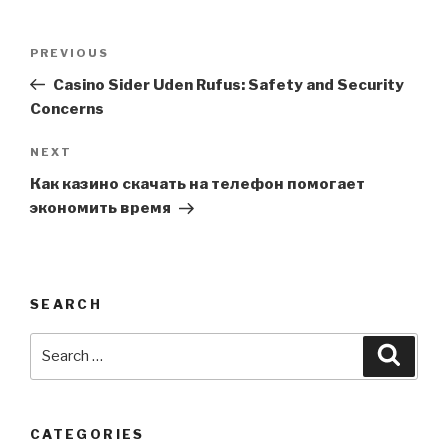
Post
Previous
PREVIOUS
navigation
Post
Casino Sider Uden Rufus: Safety and Security
Concerns
Next
NEXT
Post
Как казино скачать на телефон помогает
экономить время
SEARCH
Search
Searc
for:
CATEGORIES