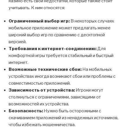
казино есть свои недостатки, которые также стоит
учитывать. К ним относятся:
Ограниченный выбор игр:
В некоторых случаях
мобильное приложение может предлагать менее
широкий выбор игр по сравнению с десктопной
версией.
Требования к интернет-соединению:
Для
комфортной игры требуется стабильный и быстрый
интернет.
Возможные технические сбои:
На мобильных
устройствах иногда возникают сбои или проблемы с
совместимостью приложений.
Зависимость от устройства:
Игроки могут
столкнуться с ограничениями, зависящими от
возможностей их устройства.
Безопасность:
Нужно быть осторожными с
скачиванием приложений из ненадежных источников,
чтобы избежать мошенничества.