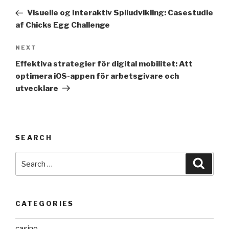
navigation
Post
Visuelle og Interaktiv Spiludvikling: Casestudie
af Chicks Egg Challenge
Next
NEXT
Post
Effektiva strategier för digital mobilitet: Att
optimera iOS-appen för arbetsgivare och
utvecklare
SEARCH
Search
Searc
for:
CATEGORIES
casino