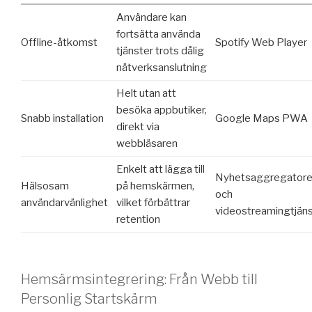
Användare kan
fortsätta använda
Offline-åtkomst
Spotify Web Player
tjänster trots dålig
nätverksanslutning
Helt utan att
besöka appbutiker,
Snabb installation
Google Maps PWA
direkt via
webbläsaren
Enkelt att lägga till
Nyhetsaggregatore
Hälsosam
på hemskärmen,
och
användarvänlighet
vilket förbättrar
videostreamingtjän
retention
Hemsärmsintegrering: Från Webb till
Personlig Startskärm