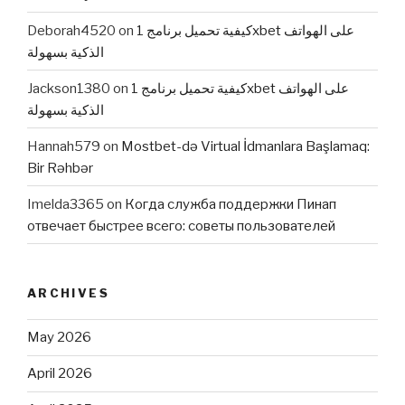
Deborah4520
on
كيفية تحميل برنامج 1xbet على الهواتف
الذكية بسهولة
Jackson1380
on
كيفية تحميل برنامج 1xbet على الهواتف
الذكية بسهولة
Hannah579
on
Mostbet-də Virtual İdmanlara Başlamaq:
Bir Rəhbər
Imelda3365
on
Когда служба поддержки Пинап
отвечает быстрее всего: советы пользователей
ARCHIVES
May 2026
April 2026