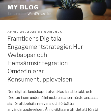
Skip
MY BLOG
to
Just another WordPress site
content
POSTED
APRIL 26, 2025
BY
ADMLNLX
ON
Framtidens Digitala
Engagementstrategier: Hur
Webappar och
Hemsärmsintegration
Omdefinierar
Konsumentupplevelsen
Den digitala landskapet utvecklas i snabb takt, och
företag inom underhållningsbranschen måste anpassa
sig för att behålla relevans och förbättra
användarupplevelsen. Ännu viktigare blir det att förstå