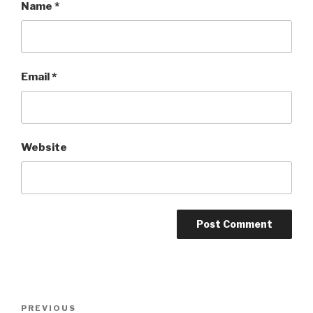
Name
*
Email
*
Website
Post
Previous
PREVIOUS