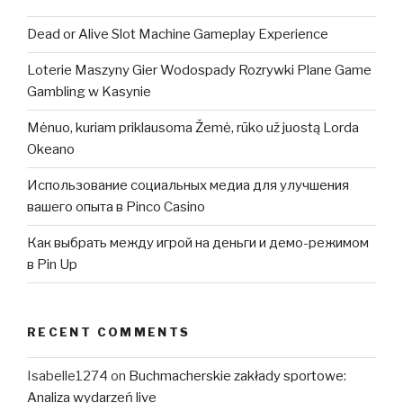
Dead or Alive Slot Machine Gameplay Experience
Loterie Maszyny Gier Wodospady Rozrywki Plane Game
Gambling w Kasynie
Mėnuo, kuriam priklausoma Žemė, rūko už juostą Lorda
Okeano
Использование социальных медиа для улучшения
вашего опыта в Pinco Casino
Как выбрать между игрой на деньги и демо-режимом
в Pin Up
RECENT COMMENTS
Isabelle1274
on
Buchmacherskie zakłady sportowe:
Analiza wydarzeń live