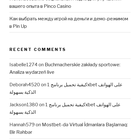
вашего опыта в Pinco Casino
Как выбрать между игрой на деньги и демо-режимом
в Pin Up
RECENT COMMENTS
Isabelle1274
on
Buchmacherskie zakłady sportowe:
Analiza wydarzeń live
Deborah4520
on
كيفية تحميل برنامج 1xbet على الهواتف
الذكية بسهولة
Jackson1380
on
كيفية تحميل برنامج 1xbet على الهواتف
الذكية بسهولة
Hannah579
on
Mostbet-də Virtual İdmanlara Başlamaq:
Bir Rəhbər