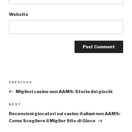
Website
Post
Previous
PREVIOUS
navigation
Post
Migliori casino non AAMS: Storia dei giochi
Next
NEXT
Post
Recensioni giocatori sui casino italiani non AAMS:
Come Scegliere il Miglior Sito di Gioco