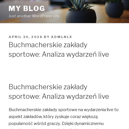
Skip
MY BLOG
to
Just another WordPress site
content
POSTED
APRIL 30, 2026
BY
ADMLNLX
ON
Buchmacherskie zakłady
sportowe: Analiza wydarzeń live
Buchmacherskie zakłady
sportowe: Analiza wydarzeń live
Buchmacherskie zakłady sportowe na wydarzenia live to
aspekt zakładów, który zyskuje coraz większą
popularność wśród graczy. Dzięki dynamicznemu